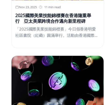
Nov 23, 2025
11 min read
2025國際美業技能錦標賽在香港隆重舉
行 亞太美業跨境合作邁向新里程碑
「2025國際美業技能錦標賽」今日假香港明愛
社區書院（紅磡）圓滿舉行。活動由香港國際專
業導師協會（HKIPTA）與FR 國際專業美學院聯
合主辦，是亞洲區年度重點美業盛事之一。