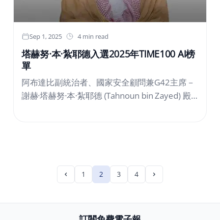
車。該交易總價值約2.3億美元。在後勤方面，
雙方同意飛機和裝甲車將交付至蘇丹港，而無人
機將交付至瓦迪·賽伊德納基地，按照雙方商定的
Sep 1, 2025
4 min read
時間表。這一交易組成部分的轉變反映了雙方在
塔赫努·本·紮耶德入選2025年TIME100 AI榜
應對國際限制和供應鏈方面的重新談判和適應能
單
力。新交易引發了對安全和地區影響的質疑，特
阿布達比副統治者、國家安全顧問兼G42主席－
別是鑒於國防工業系統領導層面臨的國際制裁，
謝赫·塔赫努·本·紮耶德 (Tahnoun bin Zayed) 殿
以及需要監測這些裝備的維護、操作和培訓機
下成功入選2025年《時代》TIME100 AI榜單。
制，以確保其作戰準備就緒。
謝赫·塔赫努·本·紮耶德殿下一直是阿聯酋在人工
智慧和雲計算領域多項舉措的核心人物。《時
代》在其引文中表示：“G42，阿聯酋領先的科技
公司，已通過與微軟和Cerebras Systems等組織
的合作，建立了全球人工智慧超級電腦組
1
2
3
4
合。”《時代》回顧了謝赫·塔赫努·本·紮耶德殿下
在近期多項舉措中的角色：“今年3月，謝赫·塔赫
努·本·紮耶德殿下與美國總統唐納德·特朗普會面
訂閱免費電子報