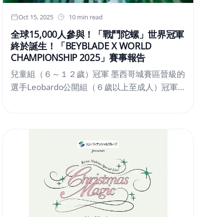
Oct 15, 2025
10 min read
全球15,000人參與！「戰鬥陀螺」世界冠軍
終於誕生！「BEYBLADE X WORLD
CHAMPIONSHIP 2025」賽事報告
兒童組（６～１２歲）冠軍 墨西哥城賽區晉級的
選手Leobardo公開組（６歲以上至成人）冠軍
伊斯坦堡賽區晉級的選手FahreddinTOMY
Company, Ltd.（代表取締役社長：富山彰夫／
總公司所在地：東京都葛飾區）於２０２５年１
０月１１日（六）與１２日（日）兩日間，在東
京塔「RED° TOKYO TOWER」舉辦現代陀螺
《BEYBLADE X（戰鬥陀螺X）》系列首次世界大
賽——「BEYBLADE X WORLD CHAMPIONSHIP
２０２５」。本次賽事的預選賽於全球２１個地
區舉行，共吸引年齡介於６歲至６７歲的１５,０