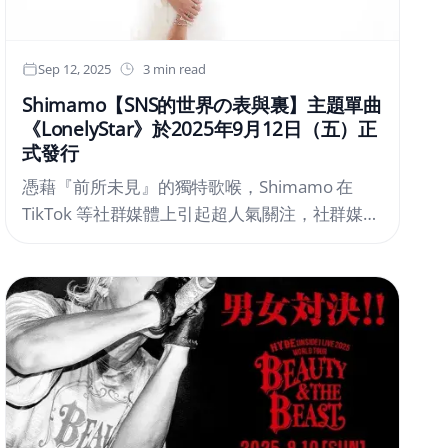
話，為本次世界大賽劃下圓滿句點。兒童組選手
合影（前三名）公開組選手合影（前三名）大會
首日，也就是１０月１１日（六），兒童組（６
Sep 12, 2025
3 min read
～１２歲）共有１９名選手參賽，公開組（６歲
Shimamo【SNS的世界の表與裏】主題單曲
以上至成人）則有１４名選手登場。比賽初期，
《LonelyStar》於2025年9月12日（五）正
選手們雖略顯緊張，但隨著對戰進行逐漸熟絡。
式發行
在場上，晉級選手主動鼓勵惜敗的對手，現場出
憑藉『前所未見』的獨特歌喉，Shimamo 在
現了跨越語言與世代的真摯交流與友情瞬間。■
TikTok 等社群媒體上引起超人氣關注，社群媒體
兒童組 決賽由 Leobardo 與 Balya 展開最終對
上的粉絲總數已突破250万人
決！在決賽中，來自墨西哥城賽區的....