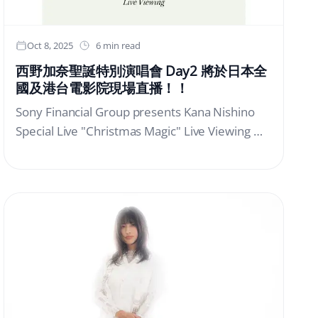
００名選手報名參加。最終，從激烈角逐中脫穎
而出的３３位陀螺手齊聚「戰鬥陀螺」的發源地
——日本，展開爭奪世界冠軍的巔峰對決。 本
Oct 8, 2025
6 min read
次大會不僅是一場競技盛會，同時也被定位為全
西野加奈聖誕特別演唱會 Day2 將於日本全
球陀螺玩家之間的國際交流平台。活動於「東京
國及港台電影院現場直播！！
塔」舉辦，並面向全球進行即時直播，兩日賽事
Sony Financial Group presents Kana Nishino
的總觀看次數約達１９萬次。來自墨西哥城賽區
Special Live "Christmas Magic" Live Viewing 確
的 Leobardo 選手奪得兒童組（６～１２歲）冠
定舉行！
軍；而來自伊斯坦堡賽區的 Fahreddin 選手，則
榮獲本次世界大賽首次設立的公開組（６歲以上
至成人）冠軍。在頒獎典禮上，TOMY
Company, Ltd. 社長富山彰夫表示：「來自世界
各地的選手所展現出的勇氣，為世界帶來了夢
想。每當你們懷著熱情與喜悅，以屬於自己的風
格發射陀螺的那一刻，你們都是閃耀光芒的陀螺
戰士。希望你們能與透過『戰鬥陀螺』結緣的夥
伴們，一同朝著未來持續閃耀前行。」他以這番