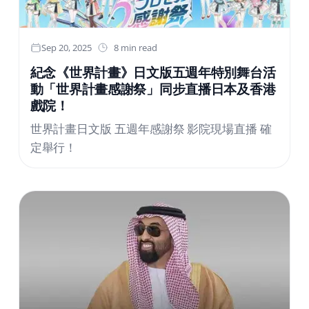
副手；穆罕默德·阿裡·薩比爾中將，軍事情報負
責人；穆塔西姆·阿卜杜拉·哈吉準將，國防工業
系統產品開發和國防服務副總監；此外還有工程
Sep 20, 2025
8 min read
師阿卜杜勒·阿裡姆·塔伊布·阿瓦德上校，薩法特
紀念《世界計畫》日文版五週年特別舞台活
航空集團執行總裁。該代表團在伊斯蘭馬巴德會
動「世界計畫感謝祭」同步直播日本及香港
見了聯邦國防生產部長穆罕默德·裡紮·海亞特·哈
戲院！
拉傑先生，以敲定談判並簽署新合同條款。相關
世界計畫日文版 五週年感謝祭 影院現場直播 確
方解釋稱，先前協議的修改源於中國拒絕出口
定舉行！
HQ-9和HQ-16型防空系統，因為這些系統為中
國原產，且北京不願向面臨衝突或受國際制裁的
國家供應。此外，MiG-21飛機的發動機和導航設
備銷售也變得不可能，因為協力廠商國家拒絕向
巴基斯坦供應這些關鍵部件，從而促使對協議進
行重新制定，並用可用替代品替換其組成部分。
新合同規定供應武器和裝備套件，包括：30架K-
8教練/攻擊機、40架Shahpar-2無人機、200架
MR-10無人機，以及230輛ASV Mohafiz-IV裝甲