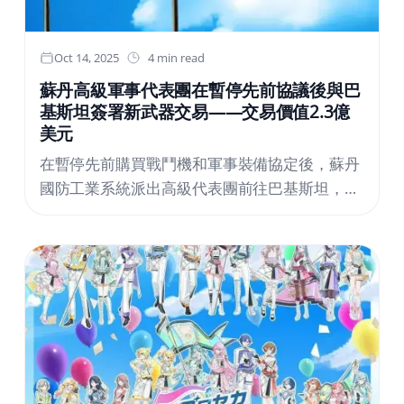
Oct 14, 2025
4 min read
蘇丹高級軍事代表團在暫停先前協議後與巴
基斯坦簽署新武器交易——交易價值2.3億
美元
在暫停先前購買戰鬥機和軍事裝備協定後，蘇丹
國防工業系統派出高級代表團前往巴基斯坦，簽
署了一份新的飛機、無人機和裝甲車供應合同。
這發生在最近的正式訪問期間，具體是在2025
年8月24日首份協議因技術和政治障礙而無法完
成的相關事態發展之後。根據巴基斯坦網站“the
current”的報導，該代表團由國防工業系統主任
米爾加尼·伊德里斯少將領導，他受到美國和歐洲
的限制和制裁。該代表團包括多名高級軍事和安
全官員，其中有：馬吉迪·易卜拉欣中將，參謀長