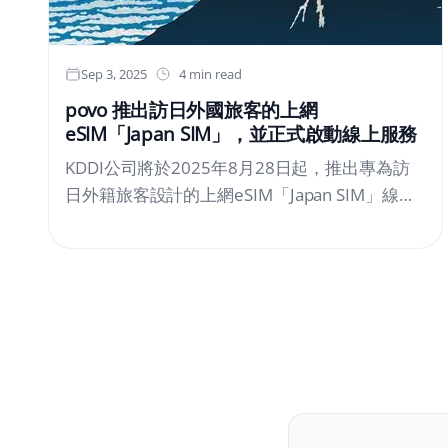
機、單眼相機、平板電腦的相機功能等），同時
也禁止使用任何攝影輔助器材（如：單腳架、三
腳架、腳凳、迷你腳架、自拍棒等）。 ■ NiziU
Sep 3, 2025
4 min read
官方網站：https://niziu.com■ NiziU Live with U
povo 推出訪日外國旅客的上網
2025 “NEW EMOTION : Face To Face” 官方網
eSIM「Japan SIM」，並正式啟動線上服務
站：https://niziu.com/livewithu2025■ Official
KDDI公司將於2025年8月28日起，推出專為訪
Comment Video “NiziU Live....
日外籍旅客設計的上網eSIM「Japan SIM」線上
服務。旅客可從海外預訂數據通訊服務，在赴日
前即可下載內建終端機的eSIM（虛擬SIM卡）設
定檔。抵達日本後，即可使用povo2.0網路服
務。「Japan SIM」已於今年7月起，在全日本擁
有約14,600家連鎖門市的羅森（Lawson）超商
開始販售。上網專用eSIM專為訪日旅客設計，不
僅可在超商隨買即用，還能依個人需求選擇最適
合的流量方案，廣受海外旅客好評！即日起開放
線上預購服務，讓旅客在赴日前就能輕鬆完成