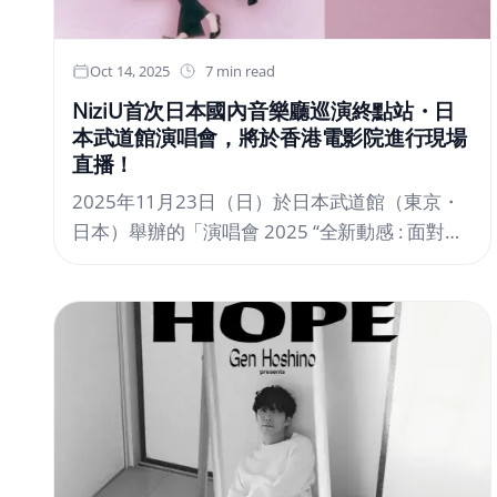
Oct 14, 2025
7 min read
NiziU首次日本國內音樂廳巡演終點站・日
本武道館演唱會，將於香港電影院進行現場
直播！
2025年11月23日（日）於日本武道館（東京・
日本）舉辦的「演唱會 2025 “全新動感 : 面對
面”」，已確定同步直播至日本及香港的電影院
進行現場直播。JYP娛樂旗下9人女團NiziU，於
今年9月起展開首場日本國內音樂廳巡演！本次
巡演橫跨日本全國21個城市、23個場館、共32
場演出，創下「NiziU史上最大規模」紀錄。演
出消息公布後即在粉絲間引發熱烈討論，門票申
請瞬間湧入，所有場次迅速售罄。正如巡演主題
所示，本次演出不僅能窺見成員們嶄新的一面，