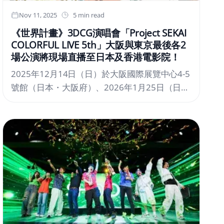
Nov 11, 2025
5 min read
《世界計畫》3DCG演唱會「Project SEKAI
COLORFUL LIVE 5th」大阪與東京最後各2
場公演將現場直播至日本及香港電影院！
2025年12月14日（日）於大阪國際展覽中心4-5
號館（日本・大阪府）、2026年1月25日（日）
於幕張展覽館2-3號展廳（日本・千葉縣）舉辦
的「Project SEKAI COLORFUL LIVE 5th –
Frontier – 」日場與夜場公演