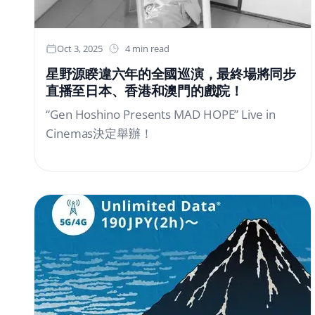
更以「成員與觀眾超近距離互動」為魅力所在。
這場作為巡演最終場的日本武道館公演盛況，將
透過現場直播同步傳送至日本及香港的電影院！
Oct 3, 2025
4 min read
此外，本次巡演中主辦方將特別開放部分曲目，
星野源睽違六年的全國巡演，最終場將同步
電影院內也可以使用手機錄影或拍照。與NiziU
直播至日本、香港和澳門的戲院！
和WithU一同創造美好的秋季回憶吧！★ 本次巡
“Gen Hoshino Presents MAD HOPE” Live in
演中，在主辦方特別同意開放拍攝的特定曲目
Cinemas決定舉辦！
時，電影院內也可以使用手機錄影或拍照。關於
開放拍攝的曲目，將於演唱會當天的演出過程中
另行通知。為避免干擾演出效果，嚴禁使用閃光
燈進行拍攝。拍攝時，為避免造成周遭觀眾的困
擾，請勿將拍攝設備高舉過頭。此外，若工作人
員判定您的行為對其他觀眾造成干擾，將可能要
求您離場。若發現於非開放拍攝的曲目進行拍
攝，我們將刪除相關資料並要求您立即退場。可
使用的拍攝設備僅限「行動電話」或「智慧型手
機」。嚴禁使用專業器材進行拍攝（如：數位相