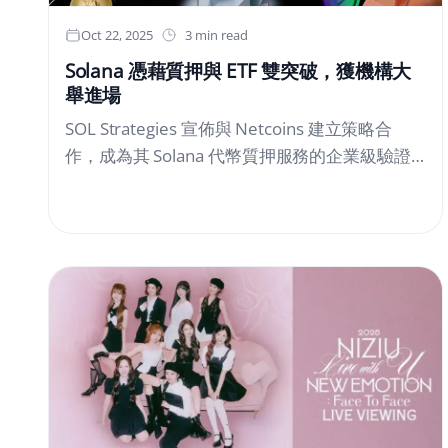
Oct 22, 2025
3 min read
Solana 憑藉質押與 ETF 雙突破，獲機構大
舉進場
SOL Strategies 宣佈與 Netcoins 建立策略合
作，成為其 Solana 代幣質押服務的企業級驗證
人夥伴。Netcoins 為加拿大 BIGG Digital Assets
Inc. 旗下受規管交易所，此次將其 Solana 代幣質
押轉移至 SOL Strategies 的專業基礎設施。​SOL
Strategies 營運總監 Andrew McDonald 指出：
「受規管交易所如 Netcoins 需要兼具高收益技
術和合規框架的夥伴，我們的驗證人系統正是為
此而建。」Netcoins....