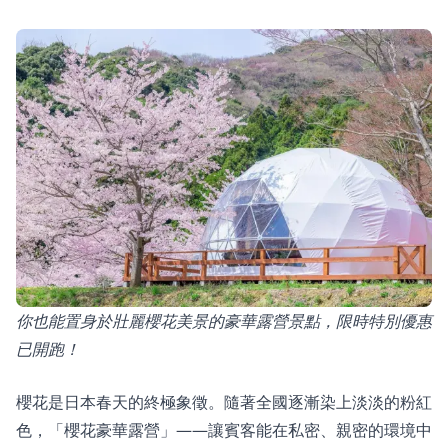
你也能置身於壯麗櫻花美景的豪華露營景點，限時特別優惠
已開跑！
櫻花是日本春天的終極象徵。隨著全國逐漸染上淡淡的粉紅
色，「
櫻花豪華露營
」——讓賓客能在私密、親密的環境中