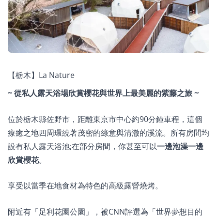
【栃木】La Nature
~ 從私人露天浴場欣賞櫻花與世界上最美麗的紫藤之旅 ~
位於栃木縣佐野市，距離東京市中心約90分鐘車程，這個
療癒之地四周環繞著茂密的綠意與清澈的溪流。所有房間均
設有私人露天浴池;在部分房間，你甚至可以
一邊泡澡一邊
欣賞櫻花
。
享受以當季在地食材為特色的高級露營燒烤。
附近有「足利花園公園」，被CNN評選為「世界夢想目的