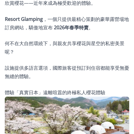
欣賞櫻花——近年來成為極受歡迎的體驗。
Resort Glamping
，一個只提供最精心策劃的豪華露營場地
訂房網站，驕傲地宣布
2026年春季特賣
。
何不在大自然環繞下，與親友共享櫻花與星空的私密美景
呢？
設施提供多語言選項，國際旅客從預訂到住宿都能享受無憂
無縫的體驗。
體驗「真實日本」遠離喧囂的終極私人櫻花體驗