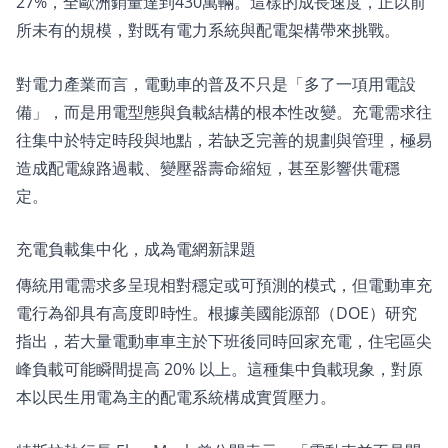
27%，全歐洲銷量達到430萬輛。這樣的成長速度，正以前
所未有的規模，對既有電力系統與配電架構帶來挑戰。
對電力產業而言，電動車的普及不只是「多了一項用電設
備」，而是用電型態與負載結構的根本性改變。充電需求往
往集中於特定時段與地點，若缺乏完善的規劃與管理，極易
造成配電線路過載、變壓器壽命縮短，甚至影響供電穩
定。
充電負載集中化，成為電網新課題
傳統用電需求多呈現相對穩定或可預測的模式，但電動車充
電行為卻具有高度即時性。根據美國能源部（DOE）研究
指出，若大量電動車車主於下班後同時回家充電，住宅區尖
峰負載可能瞬間提高 20% 以上。這種集中負載現象，對原
本以民生用電為主的配電系統構成實質壓力。