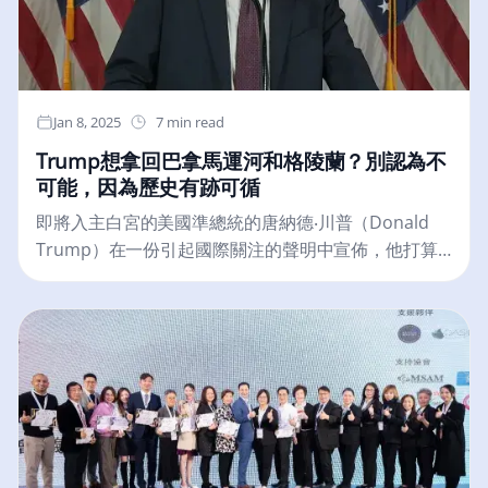
潛力的領域。DITP 表示，將持續透過市場行銷支援、
商業媒合及參與國際展會，協助泰國企業提升國際競
爭力，進一步拓展全球市場。FILMART 作為全球影視
產業的重要平台及亞洲最大的內容交易市場，每年吸
引超過 7,000 名來自世界各地的買家，尋求創新的電
Jan 8, 2025
7 min read
影、電視節目、戲劇、影集及製作服務。此次參展將
Trump想拿回巴拿馬運河和格陵蘭？別認為不
成為泰國娛樂產業進軍國際市場的重要契機，為泰國
可能，因為歷史有跡可循
企業提供展示實力的絕佳舞台。DITP 將於展會期間安
排商業媒合活動，協助企業銷售內容、促成國際合製
即將入主白宮的美國準總統的唐納德‧川普（Donald
計畫，並推動戰略投資與合作夥伴關係。2025 年，
Trump）在一份引起國際關注的聲明中宣佈，他打算
DITP 將會攜手文化部、旅遊局及 THACCA，透過精準
使用「經濟力量」取得巴拿馬運河和格陵蘭的控制
的商業媒合計畫，帶領泰國企業參展 FILMART，向全
權。以經濟安全和中國對全球重要基礎設施日益增長
球市場展示泰國娛樂產業的無限潛力，進一步提升國
的影響力為由，特朗普的言論引發了美國與這些領土
際形象，並呼應政府推動的「軟實力」政策。此次代
之間複雜的歷史關係。他的言論再次激起人們對美帝
表團由 37 家泰國企業組成，涵蓋多個核心領域：包括
主義、戰略資產以及 21 世紀推動地緣政治演習的經濟
15 家頂級電影與動畫製作及發行公司、6 家提供國際
力量的討論。巴拿馬運河對美國的戰略地位與歷史背
級製作與後期製作服務的供應商、6....
景巴拿馬運河–連接大西洋和太平洋的工程奇蹟和重要
貿易通道–長期以來一直是美國全球影響力的象徵。從