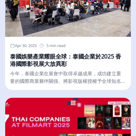
還有斯圖爾特·拉塞爾、費飛·李、大衛·薩克斯、亨娜·維
電子平台，銀行們可以迅速地分享相關帳戶的資訊，
爾庫寧和博松·蒂賈尼，而思想家類別包括約書亞·本吉
包括企業和個人戶頭，當然，這個平台也會連線到執
奧、傑佛瑞·迪恩、傑瑞德·卡普蘭、雷吉娜·巴茲萊和教
法機構。想像一下，詐騙集團正試圖透過多家銀行轉
皇利奧十四世。為了編制這份榜單，《時代》的編輯
移贓款，有了這個情報共享機制，一家銀行發現端
和記者花費數月研究候選人，包括向行業領導者和數
倪，就能迅速通知其他銀行，聯手凍結可疑帳戶，讓
十位專家來源徵求推薦。
詐騙集團無所遁形！這項自願參與的機制，不僅讓銀
Apr 30, 2025
5 min read
行能更早採取行動，阻止非法資金流動，還能加速情
泰國娛樂產業耀眼全球：泰國企業於2025 香
報收集的速度，讓警方能更有效率地打擊詐騙犯罪。
港國際影視展大放異彩
「這就像是為銀行裝上了雷達和聲納，讓他們能更敏
銳地察覺潛藏的危機。」一位不願具名的銀行業人士
今年，泰國企業在展會中取得卓越成果，成功建立重
向本報透露。財經事務及庫務局局長許正宇表示，這
要的國際商業夥伴關係、將影視版權授權予全球知名
項新機制不僅能提升香港打擊詐騙和洗錢活動的能
發行商、並吸引多國製片商赴泰取景，同時展開後期
力，更能保障市民的財產安全，同時也能維護香港銀
製作合作洽談。
行體系的穩健性。他更強調，這也展現了香港作為國
際金融中心，為打擊跨國犯罪所作出的努力。不過，
也有市民擔心，銀行間的資訊共享是否會侵犯個人隱
私？對此，金管局發言人強調，該平台採用嚴格的加
密技術，並制定了完善的資料保護措施，確保資訊安