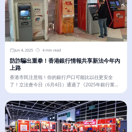
組合。”《時代》回顧了謝赫·塔赫努·本·紮耶德殿下在
近期多項舉措中的角色：“今年3月，謝赫·塔赫努·本·紮
耶德殿下與美國總統唐納德·特朗普會面後，白宮宣佈
阿聯酋將在未來十年投資1.4萬億美元用於美國人工智
慧基礎設施及相關技術；5月，特朗普政府宣佈總統將
解除對中東的關鍵貿易限制。”據《時代》報導，謝赫·
塔赫努·本·紮耶德殿下的舉措為阿布達比一個5吉瓦資
Jun 4, 2025
4 min read
料中心園區奠定了基礎，該園區預計將成為美國以外
防詐騙出重拳！香港銀行情報共享新法今年內
全球最大的人工智慧基礎設施項目。週四，《時代》
上路
公佈了第三年度TIME100 AI榜單，表彰人工智慧領域
最具影響力的100位人物。該榜單涵蓋了科技界的頂尖
香港市民注意啦！你的銀行戶口可能比以往更安全
人物。100人榜單分為四個類別——領導者、創新者、
了！立法會今日（6月4日）通過了《2025年銀行業
塑造者和思想家。謝赫·塔赫努·本·紮耶德殿下被列入塑
（修訂）條例草案》，這項新法例將賦予銀行更大的
造者類別。2025年榜單包括人工智慧領域的全球知名
權力，也為你我打造更堅固的防詐騙防火牆。簡單來
人士，如馬修·普林斯、埃隆·馬斯克、薩姆·奧爾特曼、
說，這項法例允許銀行在發現可疑活動，例如洗錢、
黃仁勳和菲吉·西莫，以及創新者如娜塔莎·萊昂、雷菲
恐怖份子籌資，甚至是涉及大規模毀滅性武器的資金
克·阿納多爾、亞曆克斯·布蘭尼亞、邁克·克裡格和馬蒂·
流動時，能夠彼此「通風報信」。透過香港金融管理
斯坦尼斯澤夫斯基。與謝赫·塔赫努同在塑造者類別的
局（金管局）建立的秘密武器——一個安全、加密的