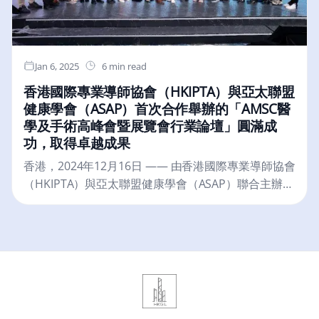
20 世紀初開始，運河的歷史就與美國的經濟和戰略野
心深深交織在一起。美國控制的起源1903 年，在支持
巴拿馬脫離哥倫比亞獨立後，美國取得了一份條約，
賦予其對巴拿馬運河區的主權。美國隨後監督了運河
Jan 6, 2025
6 min read
的建設，並於 1914 年啟用。這項基礎設施工程是一項
香港國際專業導師協會（HKIPTA）與亞太聯盟
不朽的成就，它重塑了全球貿易航線，大大縮短了海
健康學會（ASAP）首次合作舉辦的「AMSC醫
上旅行的時間和成本。在 20 世紀的大部分時間裡，運
學及手術高峰會暨展覽會行業論壇」圓滿成
河都是美國經濟和軍事戰略的基石。它促進了貿易，
功，取得卓越成果
並確保了海軍在各大洋之間的快速部署，鞏固了美國
作為全球超級大國的地位。然而，巴拿馬國內對美國
香港，2024年12月16日 —— 由香港國際專業導師協會
控制權的緊張情緒一直揮之不去，最終在 1977 年的談
（HKIPTA）與亞太聯盟健康學會（ASAP）聯合主辦的
判中達成了托里霍斯-卡特條約（Torrijos-Carter
「AMSC美容醫學及手術高峰會暨展覽會行業板塊論
Treaties）。這些協定在 1999 年底前將運河的營運權
壇」於今天在香港會議展覽中心成功舉行。此次盛會
移交給巴拿馬。中國的影響近年來，中國擴大了在巴
吸引了來自香港、大灣區及海外的超過四百名美容行
拿馬的經濟足跡。通過其 「一帶一路 」倡議，中國在
業專家、美容學校校長老師、從業員與及相關產業精
拉丁美洲進行了大量投資，包括運河附近的港口設施
英，共同探討美容行業的未來發展及專業交流，並分
和物流樞紐。總部位於香港的和記黃埔在運河兩端經
享行業最新的技術與趨勢。論壇主題：連接未來，共
營碼頭。雖然這些投資表面上是商業性的，但卻引起
融進步旨在促進美容及醫學美容領域的專業交流，並