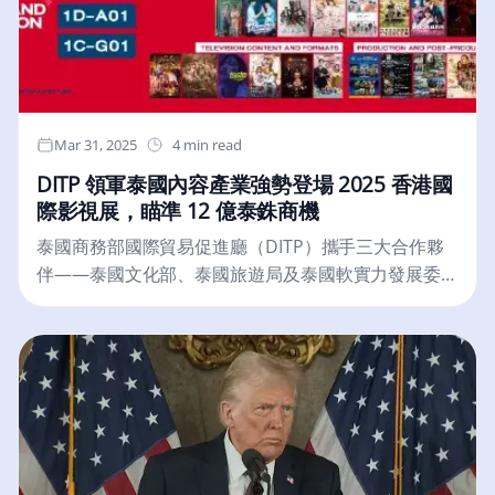
全。此外，銀行只能在發現「合理懷疑」時，才能啟
動資訊共享機制，避免濫用。《2025年銀行業（修
訂）條例草案》預計將在今年內正式實施，具體日期
將另行公布。屆時，香港市民將享有更安全的金融環
境，讓詐騙集團無機可乘！讓我們一起期待這項新法
Mar 31, 2025
4 min read
上路，共同守護我們的血汗錢！Photo Credit: Shum
DITP 領軍泰國內容產業強勢登場 2025 香港國
Shi Lungam, CC BY-SA 4.0, via Wikimedia Commons
際影視展，瞄準 12 億泰銖商機
泰國商務部國際貿易促進廳（DITP）攜手三大合作夥
伴——泰國文化部、泰國旅遊局及泰國軟實力發展委
員會（THACCA），共同推動泰國娛樂產業在全球市場
的持續發展。它們將率領 37 家泰國企業參加 2025 年
3 月 17 日至 20 日於中國香港舉行的「香港國際影視
展（FILMART）」。這是亞洲規模最大的內容交易平
台，預計將促成超過12億泰銖的商業洽談機會。在泰
國政府積極推動「軟實力」政策的背景下，娛樂產業
——尤其是電影、電視劇及影集——被視為極具發展