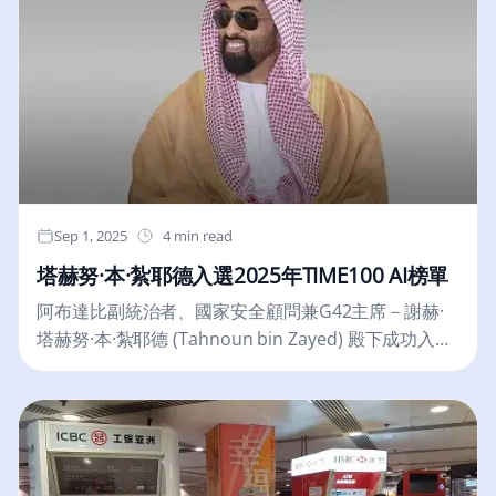
Andrew McDonald 指出：「受規管交易所如
Netcoins 需要兼具高收益技術和合規框架的夥伴，我
們的驗證人系統正是為此而建。」Netcoins....
Sep 1, 2025
4 min read
塔赫努·本·紮耶德入選2025年TIME100 AI榜單
阿布達比副統治者、國家安全顧問兼G42主席－謝赫·
塔赫努·本·紮耶德 (Tahnoun bin Zayed) 殿下成功入選
2025年《時代》TIME100 AI榜單。謝赫·塔赫努·本·紮
耶德殿下一直是阿聯酋在人工智慧和雲計算領域多項
舉措的核心人物。《時代》在其引文中表示：“G42，
阿聯酋領先的科技公司，已通過與微軟和Cerebras
Systems等組織的合作，建立了全球人工智慧超級電腦