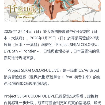
2025年12月14日（日）於大阪國際展覽中心4-5號館（日
本・大阪府）、2026年1月25日（日）於幕張展覽館2-3號
展廳（日本・千葉縣）舉辦的「Project SEKAI COLORFUL
LIVE 5th – Frontier – 」日場與夜場公演，日本及香港的電
影院進行現場直播。
「Project SEKAI COLORFUL LIVE」是一場由iOS/Android
節奏冒險遊戲《世界計
畫
繽紛舞台！ feat. 初音未來》的角
色出演的3DCG現場演唱會。
Project SEKAI COLORFUL LIVE已經是第5次舉辦，虛擬舞
台質感進一步升級，觀眾可體會到更加真實的臨場感。燈光