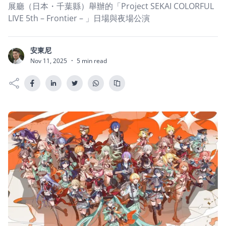
展廳（日本・千葉縣）舉辦的「Project SEKAI COLORFUL
LIVE 5th – Frontier – 」日場與夜場公演
安東尼
安
Nov 11, 2025
·
5 min read