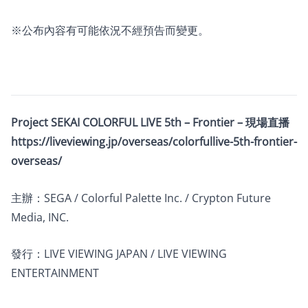
※公布內容有可能依況不經預告而變更。
Project SEKAI COLORFUL LIVE 5th – Frontier – 現場直播
https://liveviewing.jp/overseas/colorfullive-5th-frontier-
overseas/
主辦：SEGA / Colorful Palette Inc. / Crypton Future
Media, INC.
發行：LIVE VIEWING JAPAN / LIVE VIEWING
ENTERTAINMENT