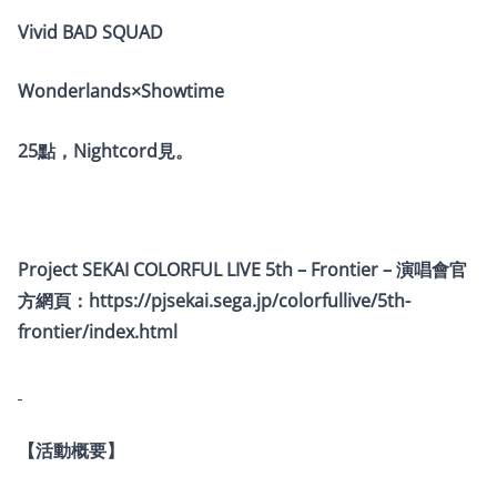
Vivid BAD SQUAD
Wonderlands×Showtime
25點，Nightcord見。
Project SEKAI COLORFUL LIVE 5th – Frontier – 演唱會官
方網頁：
https://pjsekai.sega.jp/colorfullive/5th-
frontier/index.html
【活動概要】