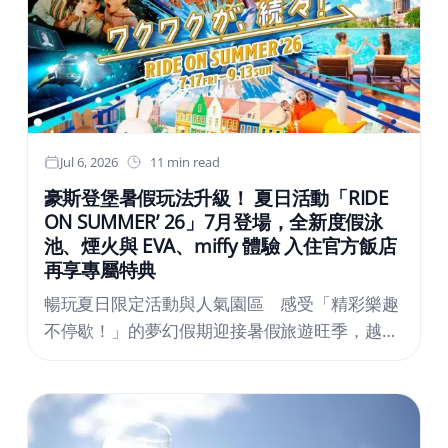
Jul 6, 2026
11 min read
豪斯登堡暑假玩法升級！ 夏日活動「RIDE
ON SUMMER’ 26」7月登場，全新度假泳
池、煙火與 EVA、miffy 體驗 入住官方飯店
再享專屬特典
暢玩夏日限定活動與人氣園區 感受「精彩樂趣
不停歇！」的夢幻假期迎接暑假旅遊旺季，越來
越多民眾開始提前規劃日本自由行與親子度假行
程，位於日本九州長崎縣、以「憧憬的異世
界。」作為品牌理念的主題樂園度假區「豪斯登
堡」，將於7月17日（五）至9月13日（日）推