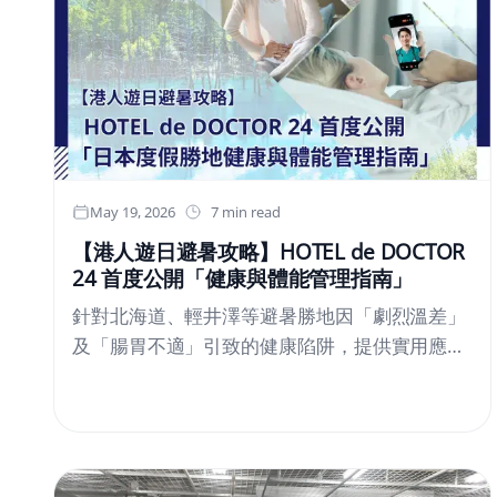
職人參展，展現日本手工藝之美。日本傳統同意
與日本酒文化，日現代設計呈現會場內發售與漫
畫家弘兼憲史聯名的「錦帶橋與櫻花」系列、東
京銀器（TOKYO SILVER）的純銀製銀杯及酒
器，以及與陶藝家・茶人山田翔太合作的聯名酒
器等。本次企劃結合東京銀器的技術、獺祭的酒
文化，以及藝術家的表現手法，將品嚐日本酒的
May 19, 2026
7 min read
時光，拓展為融合工藝與藝術酒具的體驗。從日
【港人遊日避暑攻略】HOTEL de DOCTOR
本橋與錦帶橋，櫻花精緻汲取靈感今次商品系列
24 首度公開「健康與體能管理指南」
的靈感，源自日本橋三越本店會場，以及獺祭酒
針對北海道、輕井澤等避暑勝地因「劇烈溫差」
藏所在的山口縣岩國市之風景。會場所在的日本
及「腸胃不適」引致的健康陷阱，提供實用應對
橋，與象徵岩國的錦帶橋，同為日本三名橋之
方法。特設中文醫療翻譯嘅網上診症服務，確保
一。JOEKR 以此兩座橋的連結為起點，將錦帶橋
港人安心享受清涼假期。
與櫻花的景致，以及品味獺祭的時光，融入銀
杯、酒器及酒瓶保護套的裝飾之中。限量系列
「錦帶橋與櫻花」與活動期間發售限量系列「錦