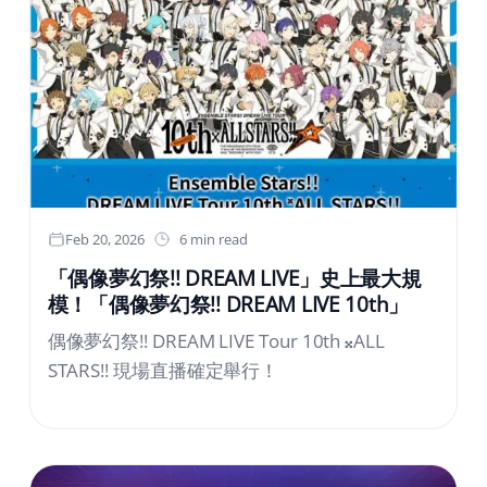
「歐風水岸」誕生2. 今夏將舉辦以壓倒性規模呈
現、震撼力十足的煙火秀「Sparkling Sky Night
Show」！3. 讓前往夏日度假區的入口閃耀金黃
光芒的「向日葵慶典」4. 以「新世紀福音戰士・
飛行劇場 – 8K – 」為首，各式「EVA體驗」帶來
截然不同的刺激！5. 被360度「可愛」世界包圍
的「Miffy夢幻小鎮」6. 五大官方飯店及入住特
典，享受歐風沉浸式度假氛圍1. 能享受奢華體驗
升級的全新度假泳池區「歐風水岸」誕生豪斯登
Feb 20, 2026
6 min read
堡每年夏天深受眾多遊客喜愛的夏季區域，在今
「偶像夢幻祭!! DREAM LIVE」史上最大規
年將有「歐風水岸」全新登場，可讓人遠離日
模！「偶像夢幻祭!! DREAM LIVE 10th」
常、盡情享受極致度假時光。以彷彿度假海灘的
偶像夢幻祭!! DREAM LIVE Tour 10th 𝄪ALL
藍色海洋與白色沙灘為設計概念，打造出充滿開
STARS!! 現場直播確定舉行！
放感的泳池空間，帶來無與倫比的放鬆體驗。此
外，充滿度假氛圍的池畔酒吧也將登場，提供能
以五感享受的奢華美食氣氛。在以歐洲街景為背
景、開放感十足的水上花園中，更有每年大受好