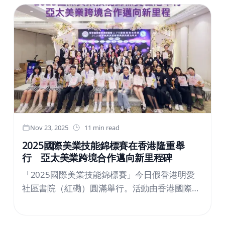
「HK TECHATHON+ 2026（Hong Kong
Techathon）」中，於初創企業提案環節榮獲銅
獎。此次獲獎，代表本公司在建築與基礎設施領
域的數碼技術，於技術實力、商業可行性及全球
拓展潛力等方面均獲得高度評價。DataLabs 將
以此殊榮為契機，加速推動以香港及東盟地區為
核心的海外業務拓展。關於 HK TECHATHON+
2026活動參與成員合照「HK TECHATHON+
2026（Hong Kong Techathon+ 2026）」是由
Nov 23, 2025
11 min read
香港科技園公司（HKSTP）與香港十所主要大學
2025國際美業技能錦標賽在香港隆重舉
聯合主辦，亞洲最大規模的國際產、學、官合作
行 亞太美業跨境合作邁向新里程碑
科技提案活動。本活動不僅為有意在香港創業或
「2025國際美業技能錦標賽」今日假香港明愛
設立分公司的初創企業提供支援，更全面提供資
社區書院（紅磡）圓滿舉行。活動由香港國際專
金援助、與投資者及創投基金配對、業務拓展支
業導師協會（HKIPTA）與FR 國際專業美學院聯
援等服務。作為其中一項支援環節，大會舉辦了
合主辦，是亞洲區年度重點美業盛事之一。
匯集全球各地具潛力初創企業參與的提案活動，