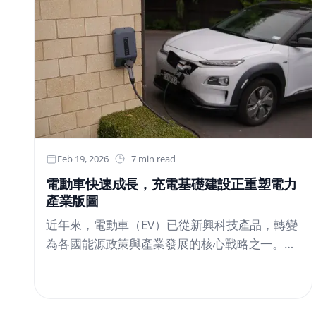
杯子 櫻」是以真實櫻花為原型，將櫻花型態以純
銀表現的作品。透過複製自然形態，打造出能將
季節景致留與掌中的銀杯。上川氏表示，「將純
銀的表面視為一幅畫布，刻劃出酒液升起瞬間的
景致。」映照景色的——與山田翔太氏合作的聯
名酒器在與陶藝家・茶人山田翔太氏合作的聯名
酒器中，Joe Watanabe 提出在山田氏所製作的
酒器底部，貼上凸面純銀板的構想。透過在陶器
Feb 19, 2026
7 min read
底部貼上凸面銀板，銀面會映照四周的光線與景
色，形成將外界景致引入器中的結構。這是一款
電動車快速成長，充電基礎建設正重塑電力
產業版圖
可隨飲用場所及季節變化，展現不同風貌的酒
器。山田氏表示：「這是一種一邊品嚐日本酒，
近年來，電動車（EV）已從新興科技產品，轉變
一邊品味酒器中風景的全新體驗。」今後將以
為各國能源政策與產業發展的核心戰略之一。報
「Produced by....
告顯示，2025 年全球電動車銷量突破 2,000 萬
輛，年增長率高達20%。中國在2025年共售出
1,290萬輛電動車，增長率達到17%；歐洲更是