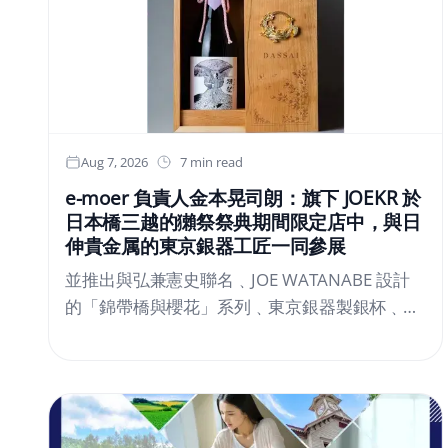
Aug 7, 2026
7 min read
e-moer 負責人金本晃司朗：旗下 JOEKR 於
日本橋三越的獺祭祭典期間限定店中，與日
伸貴金属的東京銀器工匠一同參展
並推出與弘兼憲史聯名﹑JOE WATANABE 設計
的「錦帶橋與櫻花」系列﹑東京銀器製銀杯﹑與
山田翔太製作的酒器，推廣日本清酒文化。e-
moer 旗下飾品及銀器品牌「JOEKR」，於 2026
年 5 月 13 日至 26 日（週三至週二）期間，在日
本橋三越本店舉行的「獺祭」期間快閃特賣——
「藝術與獺祭、獺祭與藝術」中，聯同東京銀器