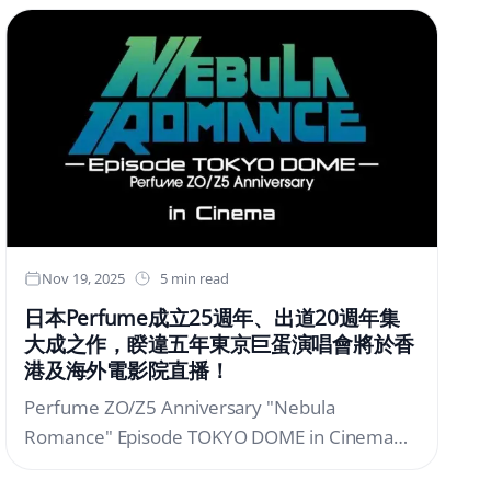
Glamping，一個只提供最精心策劃的豪華露營
戰。商業場景成為關鍵推手相較於早期以私人車
場地訂房網站，驕傲地宣布 2026年春季特賣。
主為主的充電需求，近年成長最快的，其實是商
何不在大自然環繞下，與親友共享櫻花與星空的
業與半公共場景，包括辦公大樓、零售商場、物
私密美景呢？設施提供多語言選項，國際旅客從
流車隊與企業園區。這些場域不僅充電頻率高，
預訂到住宿都能享受無憂無縫的體驗。體驗「真
也對能源效率、營運管理與系統可靠度提出更高
實日本」遠離喧囂的終極私人櫻花體驗【栃木】
要求。顧問公司 McKinsey 的研究顯示，企業若
La Nature~ 從私人露天浴場欣賞櫻花與世界上
能將充電系統納入整體能源管理策略，透過負載
最美麗的紫藤之旅 ~位於栃木縣佐野市，距離東
調控與數據分析，平均可降低 20% 以上的用電
京市中心約90分鐘車程，這個療癒之地四周環繞
成本。這使得充電設施逐漸從「成本項目」轉變
著茂密的綠意與清澈的溪流。所有房間均設有私
為「管理工具」，甚至成為企業永續策略的一部
Nov 19, 2025
5 min read
人露天浴池;在部分房間，你甚至可以一邊泡澡一
分。智慧充電，與電網協同運作隨著再生能源占
日本Perfume成立25週年、出道20週年集
邊欣賞櫻花。享受以當季在地食材為特色的高級
比上升，電力供應的波動性也隨之增加。這使得
大成之作，睽違五年東京巨蛋演唱會將於香
露營燒烤。附近有「足利花園公園」，被CNN評
電動車充電系統的角色進一步升級——從被動用
港及海外電影院直播！
選為「世界夢想目的地」之一，遊客可一次欣賞
電者，轉變為可調度的能源資源。國際電工委員
Perfume ZO/Z5 Anniversary "Nebula
世界知名的紫藤與櫻花。● 日語：
會（IEC）指出，未來充電設備若具備即時通
Romance" Episode TOKYO DOME in Cinema決
https://www.glamping-spa-tochigi.com/● 英
訊、能源監控與安全防護能力，將能協助電網進
定舉辦！
文： https://en.glamping-spa-tochigi.com/【鳥
行需求回應，降低尖峰負載壓力。這樣的技術路