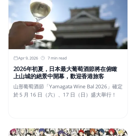
出限定夏日活動「RIDE ON SUMMER’26」，結
合消暑玩水、夏季煙火等豐富內容，打造日夜皆
精彩的夏日體驗；園區內同步集結話題不斷的
《新世紀福音戰士》最新主題活動，以及備受喜
愛的 miffy 主題園區，從親子、動漫迷到情侶遊
客都能找到專屬玩法，在豪斯登堡度過充滿感動
與驚喜的夏日時光。民眾可選擇入住園區飯店，
Apr 9, 2026
7 min read
享有提早入園等多項住宿特典，輕鬆享受沉浸式
2026年初夏，日本最大葡萄酒節將在俯瞰
度假氛圍。迎接暑假旅遊旺季，豪斯登堡邀請台
上山城的絕景中開幕，歡迎香港旅客
灣遊客前往九州長崎，在充滿歐洲街景氛圍的園
山形葡萄酒節「Yamagata Wine Bal 2026」確定
區中，盡情享受消暑活動、煙火演出、美食與主
於 5 月 16 日（六）、17 日（日）盛大舉行！
題娛樂，度過令人難忘的夏日假期。「RIDE ON
SUMMER’26」特設網頁：
https://chinese01.huistenbosch.co.jp/event/summe
豪斯登堡夏日活動「RIDE ON SUMMER’ 26」 活
動亮點1. 能享受奢華體驗升級的全新度假泳池區