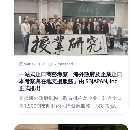
帶橋與櫻花」，是與漫畫家・弘兼憲史氏特別標
籤聯名的作品。本系列將特別標籤上所繪的櫻花
情景，與山口縣岩國市錦帶橋的櫻花景象重疊創
作而成。酒瓶保護套裝飾採用以錦帶橋為主題的
金屬部件，備有純銀款及黃銅鍍18K金款。櫻花
主題的金屬裝飾，由 JOE WATANABE 設計，東
京銀器的上川宗光氏負責製作。此外，「錦帶橋
與櫻花（筷子托套裝）」則以錦帶橋為主題的筷
子托，搭配櫻花木製成的筷子，組合成套裝發
Mar 12, 2026
7 min read
售。JOE WATANABE 就「錦帶橋與櫻花」系列
一站式赴日商務考察「海外政府及企業赴日
表示：「在岩國感受到的，不僅是景觀之美，更
本考察與在地支援服務」由 SBJAPAN, Inc
是土地與人和諧共融的氛圍。」東京銀器的純銀
正式推出
製銀杯・酒器東京銀器所推出的銀杯・銀爵系
支援海外政府机构、教育机构及企业，結合全日
列，展售「銀杯 櫻」「銀杯 朧」等純銀製酒
本1,500個市町村的地區資源服務，深耕投資、
器。每款均充分發揮銀材獨有的光澤，倒影，以
AI、機械人及高科技產業領域，提供市調到政策
及握在手中的重量感。除了作為品嚐日本酒的器
諮詢的全方位商務對接與隨行服務，助您精準掌
具，亦具備承接光線與精舍的造型美。其中「銀
握日本市場先機