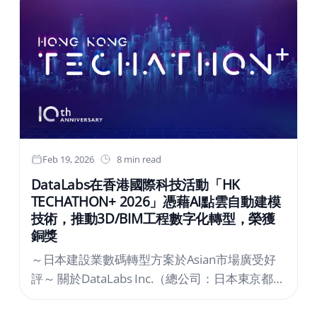
評的直徑約50公尺的夏日大泳池及巨大滑水道，
能夠在此歡樂暢玩。請在全面升級、兼具遊樂與
放鬆的夏季區域中，度過美好的夏日假期。2.....
Feb 19, 2026
8 min read
DataLabs在香港國際科技活動「HK
TECHATHON+ 2026」憑藉AI點雲自動建模
技術，推動3D/BIM工程數字化轉型，榮獲
銅獎
～日本建設業數碼轉型方案於Asian市場廣受好
評～ 關於DataLabs Inc.（總公司：日本東京都中
央區，代表董事：Daisuke Tajiri，以下簡稱
「DataLabs」）在香港舉行之國際科技活動