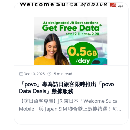
增長迅速，特別是德國與英國，銷量分別增長
48%與27%，全歐洲銷量達到430萬輛。這樣的
成長速度，正以前所未有的規模，對既有電力系
統與配電架構帶來挑戰。對電力產業而言，電動
車的普及不只是「多了一項用電設備」，而是用
電型態與負載結構的根本性改變。充電需求往往
集中於特定時段與地點，若缺乏完善的規劃與管
理，極易造成配電線路過載、變壓器壽命縮短，
甚至影響供電穩定。 充電負載集中化，成為電網
新課題傳統用電需求多呈現相對穩定或可預測的
Dec 10, 2025
5 min read
模式，但電動車充電行為卻具有高度即時性。根
「povo」專為訪日旅客限時推出「povo
據美國能源部（DOE）研究指出，若大量電動車
Data Oasis」數據服務
車主於下班後同時回家充電，住宅區尖峰負載可
【訪日旅客專屬】JR 東日本「Welcome Suica
能瞬間提高 20% 以上。這種集中負載現象，對
Mobile」與 Japan SIM 聯合獻上數據禮遇！每月
原本以民生用電為主的配電系統構成實質壓力。
最高 5GB，指定車站免費領取 KDDI株式會社
特斯拉執行長 Elon Musk 曾公開表示：「電動車
（總部：東京都港區，董事總經理兼執行長
並不是問題，真正的挑戰在於能源與電網是否準