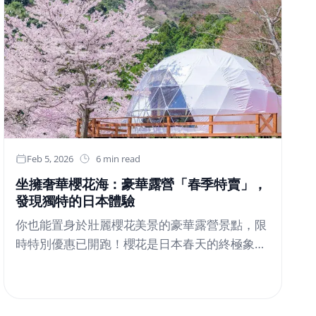
據統計，2025年全球電動車數量年增率超過
20%，中國依然是占比最高的國家，2025年共
售出1290萬輛電動車，增長率超17%。IEA 同時
指出，若要支撐 2030 年前快速成長的電動車需
求，全球公共與私人充電設施數量，至少需成長
四倍以上。這項數字，凸顯出一個現實問題——
真正的瓶頸，並不在車輛本身，而在充電與電力
基礎建設。充電設施，正被重新定義過去，充電
設備常被視為單一硬體產品；但在實際運作中，
Feb 5, 2026
6 min read
它更像是一個高度系統化的節點，連結了電網、
坐擁奢華櫻花海：豪華露營「春季特賣」，
建築、用戶行為與能源管理平台。尤其在高密度
發現獨特的日本體驗
城市中，充電需求與用電尖峰高度重疊，使得
你也能置身於壯麗櫻花美景的豪華露營景點，限
「如何充、何時充、充多少」成為能源治理的新
時特別優惠已開跑！櫻花是日本春天的終極象
課題。微軟創辦人 Bill Gates 曾在談及氣候科技
徵。隨著全國逐漸染上淡淡的粉紅色，「櫻花豪
時指出：「電氣化是不可避免的趨勢，但真正困
華露營」——讓賓客能在私密、親密的環境中欣
難的部分，是讓系統能夠穩定地承載這一切。」
賞櫻花——近年來成為極受歡迎的體驗。Resort
這番話，正好反映出電動車發展背後的結構性挑