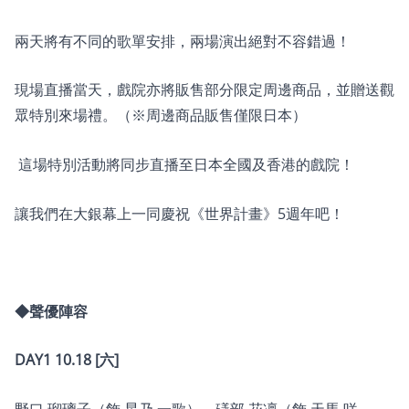
兩天將有不同的歌單安排，兩場演出絕對不容錯過！
現場直播當天，戲院亦將販售部分限定周邊商品，並贈送觀
眾特別來場禮。（※周邊商品販售僅限日本）
這場特別活動將同步直播至日本全國及香港的戲院！
讓我們在大銀幕上一同慶祝《世界計畫》5週年吧！
◆聲優陣容
DAY1 10.18 [六]
野口 瑠璃子（飾 星乃 一歌）、礒部 花凜（飾 天馬 咲