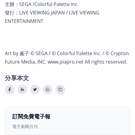
主辦：SEGA /Colorful Palette Inc.
發行：LIVE VIEWING JAPAN / LIVE VIEWING
ENTERTAINMENT
Art by 薫子 © SEGA / © Colorful Palette Inc. / © Crypton
Future Media, INC.
www.piapro.net
All rights reserved.
分享本文
訂閱免費電子報
電子新聞月刊