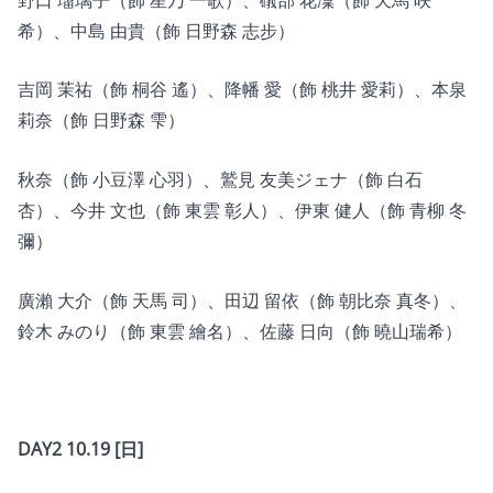
希）、中島 由貴（飾 日野森 志步）
吉岡 茉祐（飾 桐谷 遙）、降幡 愛（飾 桃井 愛莉）、本泉
莉奈（飾 日野森 雫）
秋奈（飾 小豆澤 心羽）、鷲見 友美ジェナ（飾 白石
杏）、今井 文也（飾 東雲 彰人）、伊東 健人（飾 青柳 冬
彌）
廣瀨 大介（飾 天馬 司）、田辺 留依（飾 朝比奈 真冬）、
鈴木 みのり（飾 東雲 繪名）、佐藤 日向（飾 曉山瑞希）
DAY2 10.19 [日]