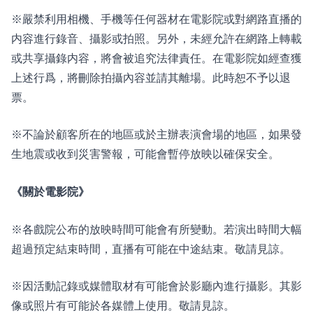
※嚴禁利用相機、手機等任何器材在電影院或對網路直播的
内容進行錄音、攝影或拍照。另外，未經允許在網路上轉載
或共享攝錄内容，將會被追究法律責任。在電影院如經查獲
上述行爲，將刪除拍攝內容並請其離場。此時恕不予以退
票。
※不論於顧客所在的地區或於主辦表演會場的地區，如果發
生地震或收到災害警報，可能會暫停放映以確保安全。
《關於電影院》
※各戲院公布的放映時間可能會有所變動。若演出時間大幅
超過預定結束時間，直播有可能在中途結束。敬請見諒。
※因活動記錄或媒體取材有可能會於影廳內進行攝影。其影
像或照片有可能於各媒體上使用。敬請見諒。