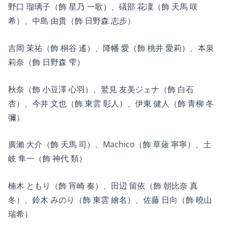
野口 瑠璃子（飾 星乃 一歌）、礒部 花凜（飾 天馬 咲
希）、中島 由貴（飾 日野森 志步）
吉岡 茉祐（飾 桐谷 遙）、降幡 愛（飾 桃井 愛莉）、本泉
莉奈（飾 日野森 雫）
秋奈（飾 小豆澤 心羽）、鷲見 友美ジェナ（飾 白石
杏）、今井 文也（飾 東雲 彰人）、伊東 健人（飾 青柳 冬
彌）
廣瀨 大介（飾 天馬 司）、Machico（飾 草薙 寧寧）、土
岐 隼一（飾 神代 類）
楠木 ともり（飾 宵崎 奏）、田辺 留依（飾 朝比奈 真
冬）、鈴木 みのり（飾 東雲 繪名）、佐藤 日向（飾 曉山
瑞希）