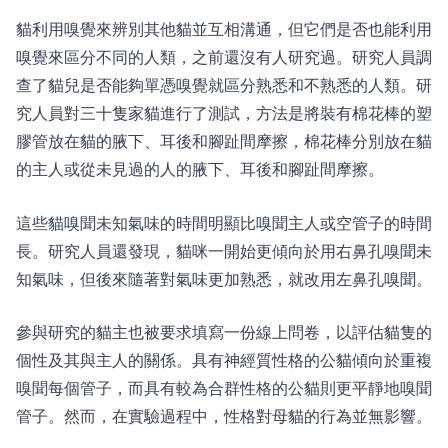
貓利用嗅覺來辨別其他貓並互相溝通，但它們是否也能利用
嗅覺來區分不同的人類，之前還沒有人研究過。研究人員調
查了貓兒是否能夠單憑嗅覺就區分熟悉和不熟悉的人類。研
究人員對三十隻家貓進行了測試，方法是將裝有棉花棒的塑
膠管放在貓的腋下、耳後和腳趾間摩擦，棉花棒分別放在貓
的主人或從未見過的人的腋下、耳後和腳趾間摩擦。
這些貓嗅聞未知氣味的時間明顯比嗅聞主人或空管子的時間
長。研究人員還發現，貓咪一開始更傾向於用右鼻孔嗅聞未
知氣味，但後來隨著對氣味更加熟悉，就改用左鼻孔嗅聞。
參與研究的貓主也被要求填寫一份線上問卷，以評估貓隻的
個性及其與主人的關係。具有神經質性格的公貓傾向於重複
嗅聞每個管子，而具有較為合群性格的公貓則更平靜地嗅聞
管子。然而，在實驗過程中，性格對母貓的行為並無影響。