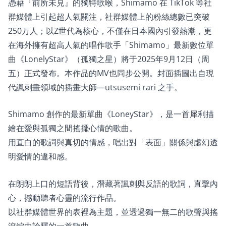
憑藉『前所未見』的獨特歌喉，Shimamo 在 TikTok 等社
群媒體上引起超人氣關注，社群媒體上的粉絲總數已突破
250万人；以Z世代為核心，不僅在日本國內引發熱潮，更
在海外擁有超高人氣的唱作歌手「Shimamo」最新數位單
曲《LonelyStar》（孤獨之星）將于2025年9月12日（周
五）正式發布。本作品的MV也同步公開。封面插圖出自現
代諷刺畫領域的插畫大師—utsusemi rari 之手。
Shimamo 創作的最新單曲《LoneyStar》，是一首犀利描
繪在愛與孤獨之間搖擺心情的歌曲。
用直白的歌詞與真切的情感，唱出對「表面」關係與虛幻透
明愛情的違和感。
在朗朗上口的短語背後，潛藏著諷刺與反語的歌詞，直擊內
心，撼動聽者心靈的流行作品。
以社群媒體世界的表裡為主題，並透過獨一無二的歌聲與搖
滾編曲詮釋的一首歌曲。