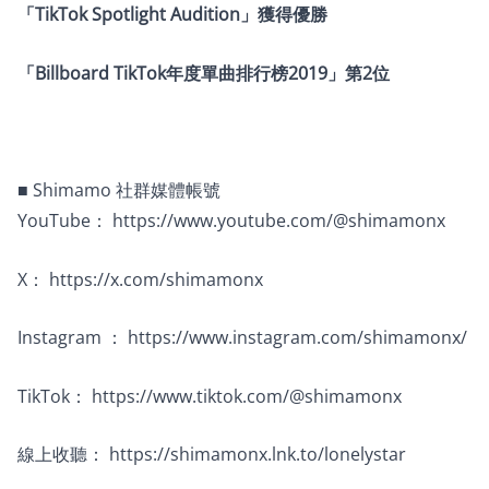
「TikTok Spotlight Audition」獲得優勝
「Billboard TikTok年度單曲排行榜2019」第2位
■ Shimamo 社群媒體帳號
YouTube：
https://www.youtube.com/@shimamonx
X：
https://x.com/shimamonx
Instagram ：
https://www.instagram.com/shimamonx/
TikTok：
https://www.tiktok.com/@shimamonx
線上收聽：
https://shimamonx.lnk.to/lonelystar