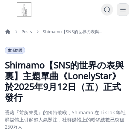
Posts
Shimamo【SNS的世界の表與裏】主題單曲《LonelyStar》於2025年9月12日（五）正式發行
Home
生活娛樂
Shimamo【SNS的世界の表與
裏】主題單曲《LonelyStar》
於2025年9月12日（五）正式
發行
憑藉『前所未見』的獨特歌喉，Shimamo 在 TikTok 等社
群媒體上引起超人氣關注，社群媒體上的粉絲總數已突破
250万人