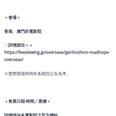
＜會場＞
香港、澳門的電影院
・詳情請洽＞＞
https://liveviewing.jp/overseas/genhoshino-madhope-
overseas/
※實際開場時間依各戲院公告為準。
＜售票日期‧時間／票價＞
詳情請洽各電影院之官方網站